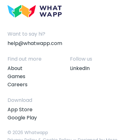
Want to say hi?
help@whatwapp.com
Find out more
Follow us
About
LinkedIn
Games
Careers
Download
App Store
Google Play
© 2026 Whatwapp